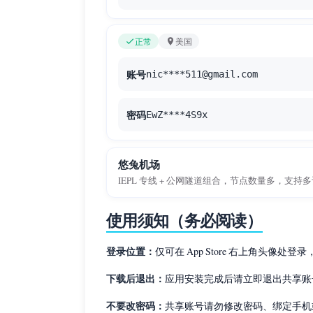
正常
美国
账号
nic****511@gmail.com
密码
EwZ****4S9x
悠兔机场
IEPL 专线 + 公网隧道组合，节点数量多，支
使用须知（务必阅读）
登录位置：
仅可在 App Store 右上角头像处登录，
下载后退出：
应用安装完成后请立即退出共享账号，
不要改密码：
共享账号请勿修改密码、绑定手机