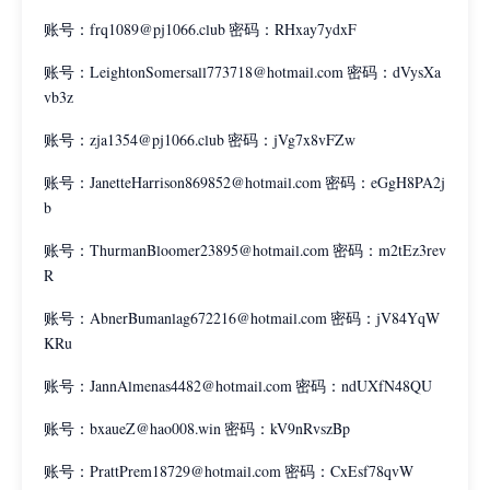
账号：frq1089@pj1066.club 密码：RHxay7ydxF
账号：LeightonSomersall773718@hotmail.com 密码：dVysXa
vb3z
账号：zja1354@pj1066.club 密码：jVg7x8vFZw
账号：JanetteHarrison869852@hotmail.com 密码：eGgH8PA2j
b
账号：ThurmanBloomer23895@hotmail.com 密码：m2tEz3rev
R
账号：AbnerBumanlag672216@hotmail.com 密码：jV84YqW
KRu
账号：JannAlmenas4482@hotmail.com 密码：ndUXfN48QU
账号：bxaueZ@hao008.win 密码：kV9nRvszBp
账号：PrattPrem18729@hotmail.com 密码：CxEsf78qvW