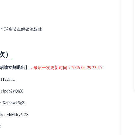
时，全球多节点解锁流媒体
次）
后请立刻退出】
，最后一次更新时间：2026-05-29 23:45
12211..
：cJpqb2yQhX
：Xejbbwk5gZ
密码：vhMdry6t2X
Y