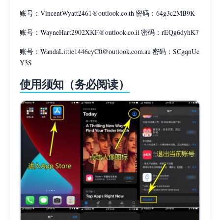
账号：
VincentWyatt2461@outlook.co.th
密码：64g3c2MB9K
账号：
WayneHart2902XKF@outlook.co.il
密码：rEQg6dyhK7
账号：
WandaLittle1446cyC0@outlook.com.au
密码：SCgqnUc
Y3S
使用须知（务必阅读）